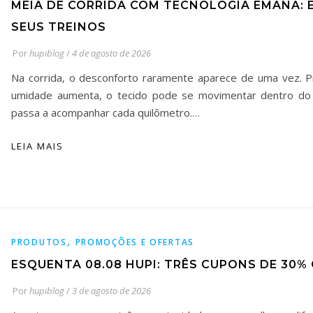
MEIA DE CORRIDA COM TECNOLOGIA EMANA: 
SEUS TREINOS
Por
hupiblog
/
4 de agosto de 2026
Na corrida, o desconforto raramente aparece de uma vez. P
umidade aumenta, o tecido pode se movimentar dentro do
passa a acompanhar cada quilômetro.…
LEIA MAIS
,
PRODUTOS
PROMOÇÕES E OFERTAS
ESQUENTA 08.08 HUPI: TRÊS CUPONS DE 30%
Por
hupiblog
/
3 de agosto de 2026