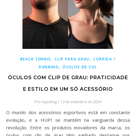
,
,
BEACH TENNIS
CLIP PARA GRAU
CORRIDA /
,
RUNNING
ÓCULOS DE SOL
ÓCULOS COM CLIP DE GRAU: PRATICIDADE
E ESTILO EM UM SÓ ACESSÓRIO
Por
hupiblog
/
13 de setembro de 2024
O mundo dos acessórios esportivos está em constante
evolução, e a HUPI se mantém na vanguarda dessa
revolução. Entre os produtos inovadores da marca, os
óculos com clip de grau têm ganhado destaque por