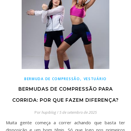
,
BERMUDA DE COMPRESSÃO
VESTUÁRIO
BERMUDAS DE COMPRESSÃO PARA
CORRIDA: POR QUE FAZEM DIFERENÇA?
Por
hupiblog
/
5 de setembro de 2025
Muita gente começa a correr achando que basta ter
disposição e um bom tênis. Só que logo nos primeiros