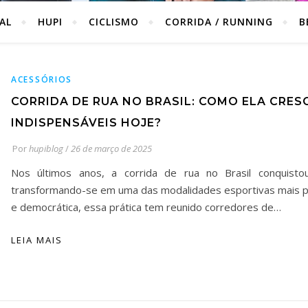
IAL
HUPI
CICLISMO
CORRIDA / RUNNING
B
ACESSÓRIOS
CORRIDA DE RUA NO BRASIL: COMO ELA CRES
INDISPENSÁVEIS HOJE?
Por
hupiblog
/
26 de março de 2025
Nos últimos anos, a corrida de rua no Brasil conquist
transformando-se em uma das modalidades esportivas mais po
e democrática, essa prática tem reunido corredores de…
LEIA MAIS