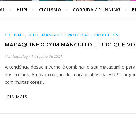
IAL
HUPI
CICLISMO
CORRIDA / RUNNING
B
,
,
,
CICLISMO
HUPI
MANGUITO PROTEÇÃO
PRODUTOS
MACAQUINHO COM MANGUITO: TUDO QUE VOC
Por
hupiblog
/
1 de julho de 2021
A tendência desse inverno é combinar o seu macaquinho para
nos treinos. A nova coleção de macaquinhos da HUPI chegou 
com muitas cores…
LEIA MAIS