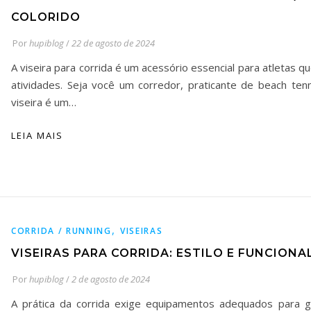
COLORIDO
Por
hupiblog
/
22 de agosto de 2024
A viseira para corrida é um acessório essencial para atletas 
atividades. Seja você um corredor, praticante de beach tenni
viseira é um…
LEIA MAIS
,
CORRIDA / RUNNING
VISEIRAS
VISEIRAS PARA CORRIDA: ESTILO E FUNCIONA
Por
hupiblog
/
2 de agosto de 2024
A prática da corrida exige equipamentos adequados para ga