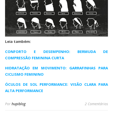
Leia também:
CONFORTO E DESEMPENHO: BERMUDA DE
COMPRESSÃO FEMININA CURTA
HIDRATAÇÃO EM MOVIMENTO: GARRAFINHAS PARA
CICLISMO FEMININO
ÓCULOS DE SOL PERFORMANCE: VISÃO CLARA PARA
ALTA PERFORMANCE
Por
hupiblog
2 Comentários