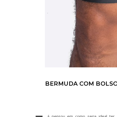
BERMUDA COM BOLSO 
á pensou em como seria ideal ter 