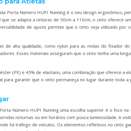
 para Atletas
rida Porta Número HUPI Running é o seu design ergonômico, pe
el que se adapta a cinturas de 50cm a 110cm, o cinto oferece um
ersatilidade de ajuste permite que o cinto seja utilizado por 
is de alta qualidade, como nylon para as molas do fixador do 
uladores. Esses materiais asseguram que o cinto tenha uma lon
éster (PE) e 45% de elastano, uma combinação que oferece a ela
cial para garantir que o cinto permaneça no lugar durante toda 
gar
Porta Número HUPI Running uma escolha superior é o foco na s
 corridas noturnas ou em horários com pouca luminosidade. A visib
de há tráfego de veículos. Os elementos refletivos no cinto ga