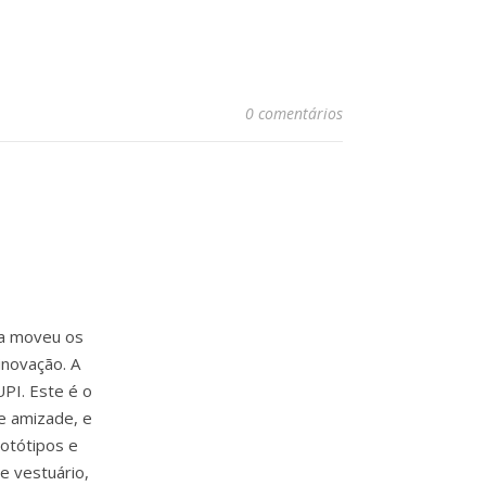
0 comentários
ia moveu os
inovação. A
PI. Este é o
e amizade, e
rotótipos e
e vestuário,