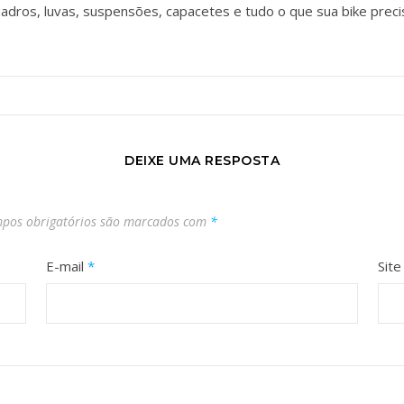
adros, luvas, suspensões, capacetes e tudo o que sua bike preci
DEIXE UMA RESPOSTA
pos obrigatórios são marcados com
*
E-mail
*
Site