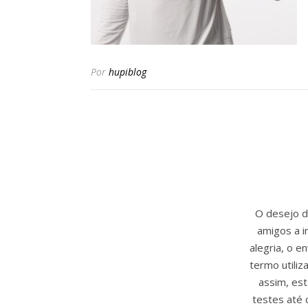
Por
hupiblog
O desejo de
amigos a i
alegria, o 
termo utili
assim, est
testes até 