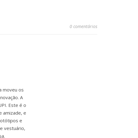
0 comentários
ia moveu os
inovação. A
PI. Este é o
e amizade, e
rotótipos e
e vestuário,
sa.