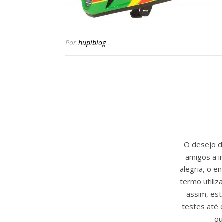
Por
hupiblog
O desejo de
amigos a i
alegria, o 
termo utili
assim, est
testes até 
qu