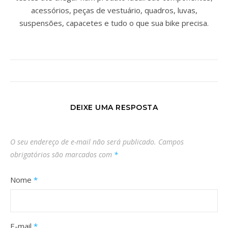
acessórios, peças de vestuário, quadros, luvas,
suspensões, capacetes e tudo o que sua bike precisa.
DEIXE UMA RESPOSTA
O seu endereço de e-mail não será publicado.
Campos
obrigatórios são marcados com
*
Nome
*
E-mail
*