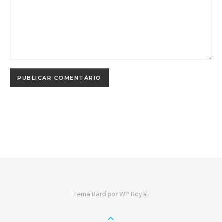
Tema Bard por
WP Royal
.