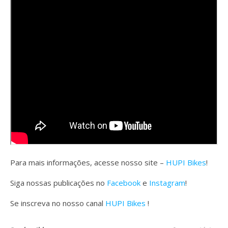
Para mais informações, acesse nosso site –
HUPI Bikes
!
Siga nossas publicações no
Facebook
e
Instagram
!
Se inscreva no nosso canal
HUPI Bikes
!