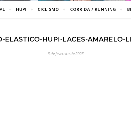
IAL
HUPI
CICLISMO
CORRIDA / RUNNING
B
-ELASTICO-HUPI-LACES-AMARELO-LI
5 de fevereiro de 2025