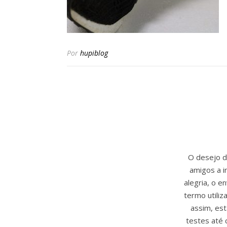
Por
hupiblog
O desejo de
amigos a i
alegria, o 
termo utili
assim, est
testes até 