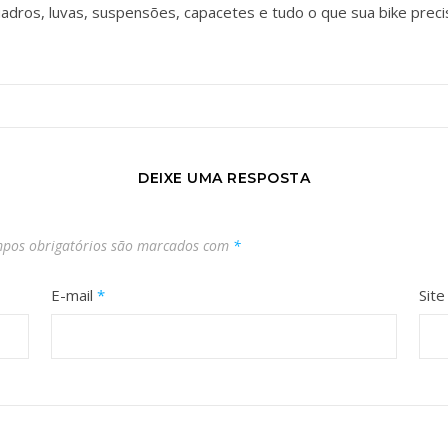
adros, luvas, suspensões, capacetes e tudo o que sua bike preci
DEIXE UMA RESPOSTA
pos obrigatórios são marcados com
*
E-mail
*
Site