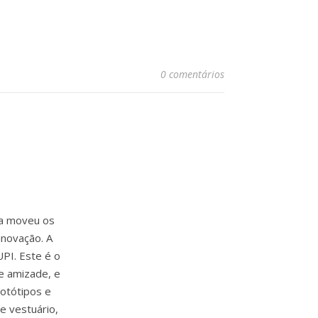
0 comentários
ia moveu os
inovação. A
PI. Este é o
e amizade, e
rotótipos e
e vestuário,