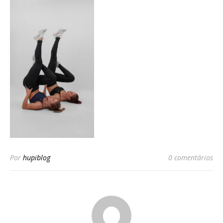
Por
hupiblog
0 comentários