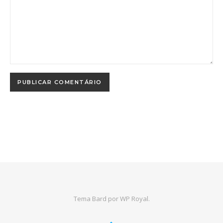
Tema Bard por
WP Royal
.