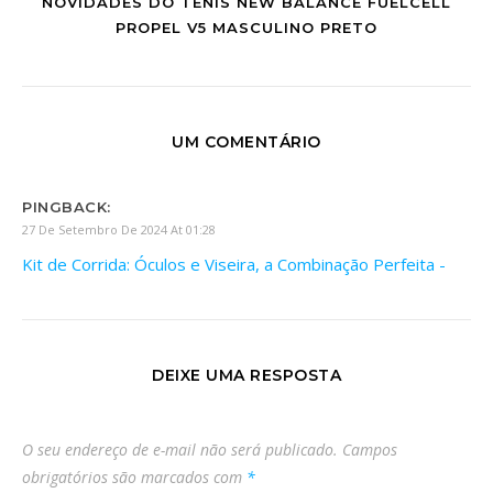
NOVIDADES DO TÊNIS NEW BALANCE FUELCELL
PROPEL V5 MASCULINO PRETO
UM COMENTÁRIO
PINGBACK:
27 De Setembro De 2024 At 01:28
Kit de Corrida: Óculos e Viseira, a Combinação Perfeita -
DEIXE UMA RESPOSTA
O seu endereço de e-mail não será publicado.
Campos
obrigatórios são marcados com
*