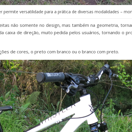
r permite versatilidade para a prática de diversas modalidades – mo
feitas não somente no design, mas também na geometria, torna
da caixa de direção, muito pedida pelos usuários, tornando o pr
ções de cores, o preto com branco ou o branco com preto.