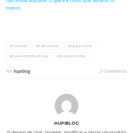
Garrafinha dobrável: O que é e como usar durante os
treinos
kit corrida
kit de corrida
kit para correr
kit para corrida de rua
kits para corrida
Por
hupiblog
2 Comentários
HUPIBLOG
O desejo de criar, projetar, modificar e testar um produto