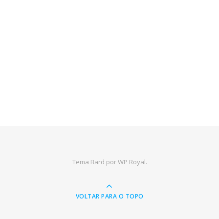
Tema Bard por
WP Royal
.
VOLTAR PARA O TOPO