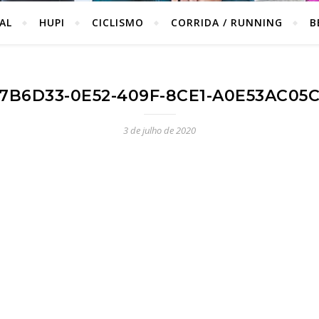
IAL
HUPI
CICLISMO
CORRIDA / RUNNING
B
7B6D33-0E52-409F-8CE1-A0E53AC05
3 de julho de 2020