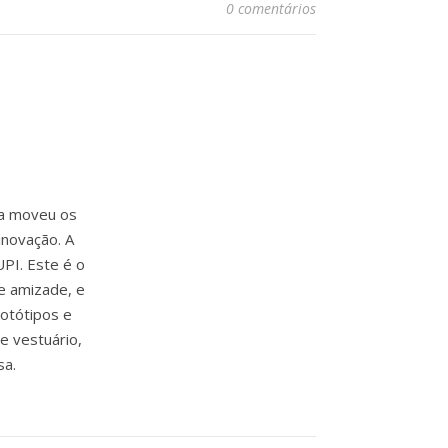
0 comentários
ia moveu os
inovação. A
PI. Este é o
e amizade, e
rotótipos e
e vestuário,
sa.