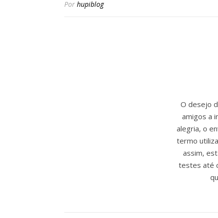
Por
hupiblog
O desejo de
amigos a i
alegria, o 
termo utili
assim, est
testes até 
qu