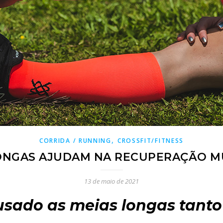
,
CORRIDA / RUNNING
CROSSFIT/FITNESS
ONGAS AJUDAM NA RECUPERAÇÃO 
13 de maio de 2021
usado as meias longas tant