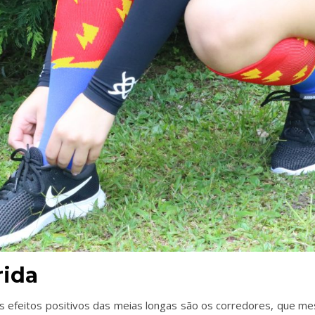
rida
feitos positivos das meias longas são os corredores, que mesm