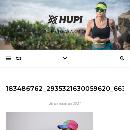
SONHE TREINE ALCANCE
183486762_2935321630059620_6638
26 de maio de 2021