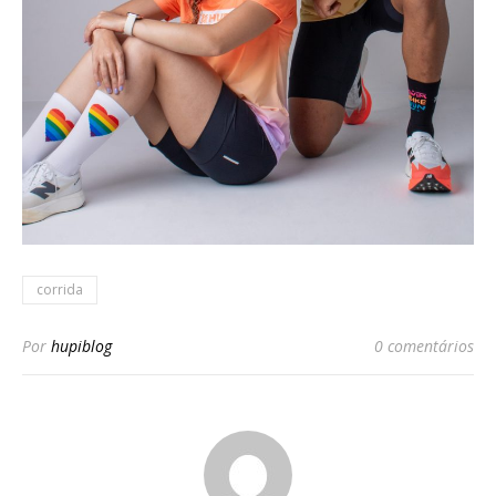
corrida
Por
hupiblog
0 comentários