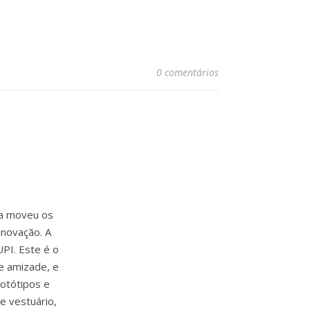
0 comentários
ia moveu os
inovação. A
PI. Este é o
e amizade, e
rotótipos e
e vestuário,