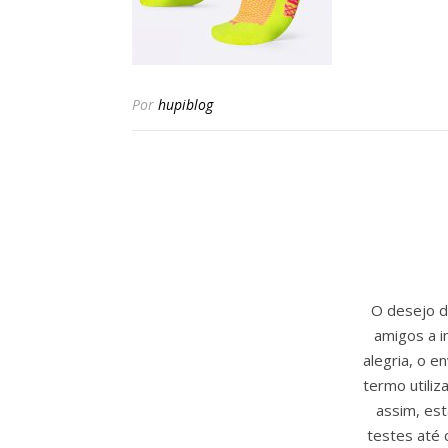
Por
hupiblog
O desejo de
amigos a i
alegria, o 
termo utili
assim, est
testes até 