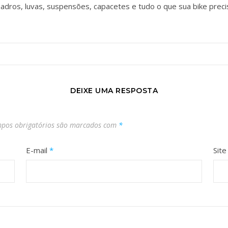
adros, luvas, suspensões, capacetes e tudo o que sua bike preci
DEIXE UMA RESPOSTA
pos obrigatórios são marcados com
*
E-mail
*
Site