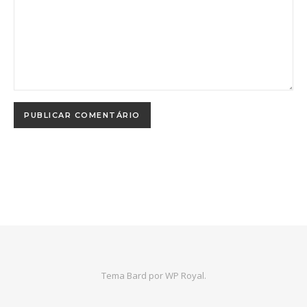
Tema Bard por
WP Royal
.