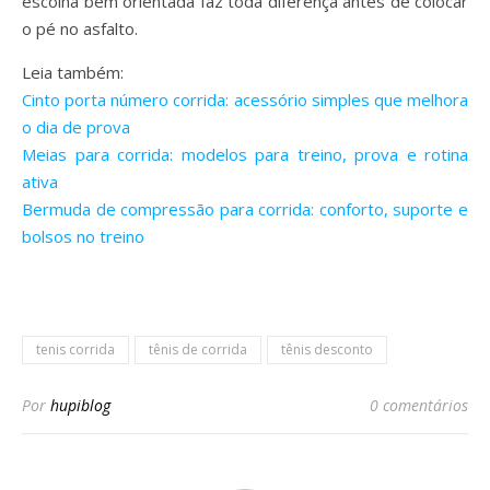
escolha bem orientada faz toda diferença antes de colocar
o pé no asfalto.
Leia também:
Cinto porta número corrida: acessório simples que melhora
o dia de prova
Meias para corrida: modelos para treino, prova e rotina
ativa
Bermuda de compressão para corrida: conforto, suporte e
bolsos no treino
tenis corrida
tênis de corrida
tênis desconto
Por
hupiblog
0 comentários