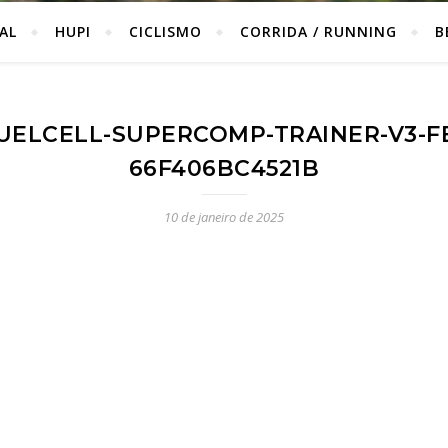
IAL
HUPI
CICLISMO
CORRIDA / RUNNING
B
UELCELL-SUPERCOMP-TRAINER-V3-F
66F406BC4521B
10 de janeiro de 2025