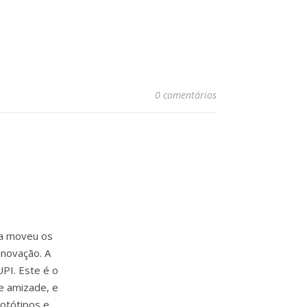
0 comentários
ia moveu os
inovação. A
PI. Este é o
e amizade, e
rotótipos e