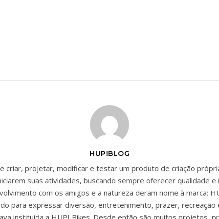
HUPIBLOG
 criar, projetar, modificar e testar um produto de criação própr
niciarem suas atividades, buscando sempre oferecer qualidade e 
envolvimento com os amigos e a natureza deram nome à marca: HU
zado para expressar diversão, entretenimento, prazer, recreação 
ava instituída a HUPI Bikes. Desde então são muitos projetos, p