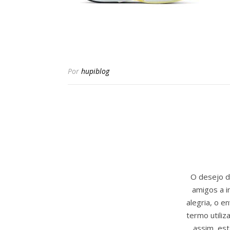
Por
hupiblog
O desejo de
amigos a i
alegria, o 
termo utili
assim, est