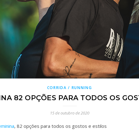
CORRIDA / RUNNING
INA 82 OPÇÕES PARA TODOS OS GOS
15 de outubro de 2020
eminina
, 82 opções para todos os gostos e estilos