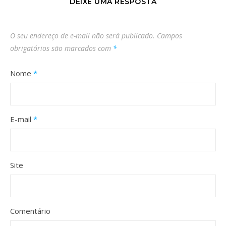
DEIXE UMA RESPOSTA
O seu endereço de e-mail não será publicado.
Campos
obrigatórios são marcados com
*
Nome
*
E-mail
*
Site
Comentário