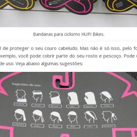
Bandanas para ciclismo HUPI Bikes.
de proteger o seu couro cabeludo. Mas não é só isso, pelo fo
r exemplo, você pode cobrir parte do seu rosto e pescoço. Pode
 de uso. Veja abaixo algumas sugestões: