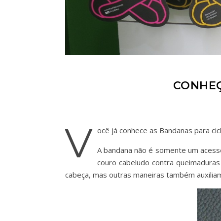
CONHEÇ
V
ocê já conhece as Bandanas para ci
A bandana não é somente um acessór
couro cabeludo contra queimaduras 
cabeça, mas outras maneiras também auxiliam o