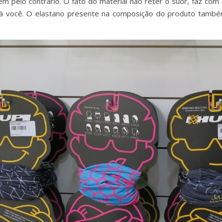
m pelo contrário. O fato do material não reter o suor, faz c
 à você. O elastano presente na composição do produto também