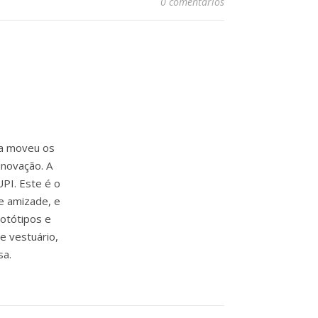
0 comentários
ia moveu os
inovação. A
PI. Este é o
e amizade, e
rotótipos e
e vestuário,
sa.