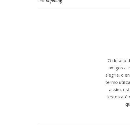
Por
hupiblog
O desejo de
amigos a i
alegria, o 
termo utili
assim, est
testes até 
qu