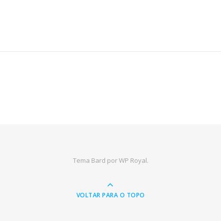
Tema Bard por
WP Royal
.
VOLTAR PARA O TOPO