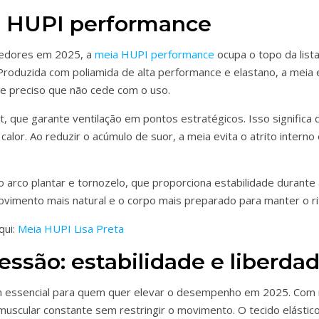
a HUPI performance
rredores em 2025, a
meia HUPI performance
ocupa o topo da lista
a. Produzida com poliamida de alta performance e elastano, a mei
e preciso que não cede com o uso.
t, que garante ventilação em pontos estratégicos. Isso significa 
alor. Ao reduzir o acúmulo de suor, a meia evita o atrito inter
no arco plantar e tornozelo, que proporciona estabilidade durant
ovimento mais natural e o corpo mais preparado para manter o r
qui:
Meia HUPI Lisa Preta
ssão: estabilidade e liberd
m essencial para quem quer elevar o desempenho em 2025. Com
uscular constante sem restringir o movimento. O tecido elástico 