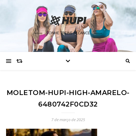
SONHE TREINE ALCANCE
MOLETOM-HUPI-HIGH-AMARELO-
6480742F0CD32
7 de março de 2025