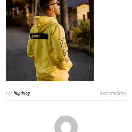
Por
hupiblog
0 comentários