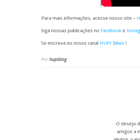
Para mais informações, acesse nosso site –
H
Siga nossas publicações no
Facebook
e
Insta
Se inscreva no nosso canal
HUPI Bikes
!
Por
hupiblog
O desejo de
amigos a i
alegria, o 