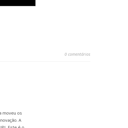
0 comentários
ia moveu os
inovação. A
PI. Este é o