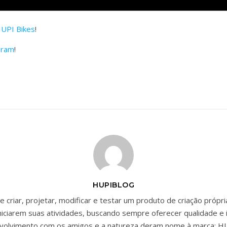
UPI Bikes
!
gram
!
HUPIBLOG
 criar, projetar, modificar e testar um produto de criação própr
niciarem suas atividades, buscando sempre oferecer qualidade e 
envolvimento com os amigos e a natureza deram nome à marca: HU