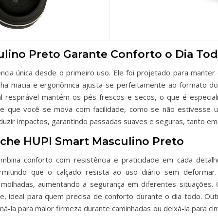
ino Preto Garante Conforto o Dia To
ia única desde o primeiro uso. Ele foi projetado para mante
lha macia e ergonômica ajusta-se perfeitamente ao formato d
al respirável mantém os pés frescos e secos, o que é especi
 que você se mova com facilidade, como se não estivesse us
uzir impactos, garantindo passadas suaves e seguras, tanto em c
che HUPI Smart Masculino Preto
mbina conforto com resistência e praticidade em cada detal
permitindo que o calçado resista ao uso diário sem deformar
u molhadas, aumentando a segurança em diferentes situações.
ideal para quem precisa de conforto durante o dia todo. Outr
ná-la para maior firmeza durante caminhadas ou deixá-la para cim