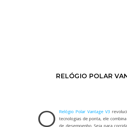
RELÓGIO POLAR VA
O
Relógio Polar Vantage V3
revoluc
tecnologias de ponta, ele combin
de desempenho. Seja para corrida