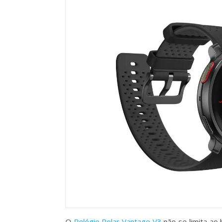
O
Relógio Polar Vantage V3
não se limita ao