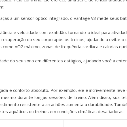
om:
aças a um sensor óptico integrado, o Vantage V3 mede seus bati
tância e velocidade com exatidão, tornando-o ideal para atividade
de recuperação do seu corpo após os treinos, ajudando a evitar o
 como VO2 máximo, zonas de frequência cardíaca e calorias qu
lidade do seu sono em diferentes estágios, ajudando você a ent
ada e conforto absoluto. Por exemplo, ele é incrivelmente leve 
 mesmo durante longas sessões de treino. Além disso, sua tela d
estimento resistente a arranhões aumenta a durabilidade. També
tes aquáticos ou treinos em condições climáticas desafiadoras.